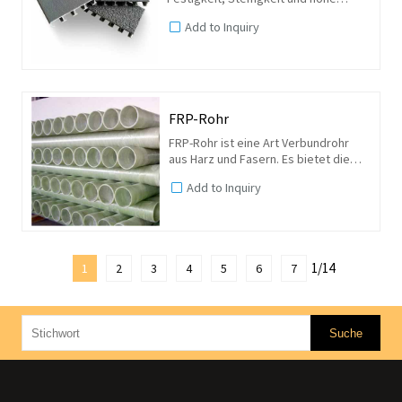
Belastbarkeit und weist einen sehr
Add to Inquiry
hohen Glasfaseranteil in der
Verbundmatrix auf. Es kann schwerere
Lasten und große Spannweiten...
FRP-Rohr
FRP-Rohr ist eine Art Verbundrohr
aus Harz und Fasern. Es bietet die
Vorteile von geringem Gewicht,
Add to Inquiry
hoher Festigkeit,
Korrosionsbeständigkeit, langer
Lebensdauer und einfacher
Installation....
1/14
1
2
3
4
5
6
7