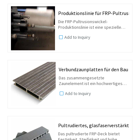
Produktionslinie für FRP-Pultrusions
Die FRP-Pultrusionswickel-
Produktionslinie ist eine spezielle
Ausrüstung zum Dehnen und Wickeln
Add to Inquiry
von FRP. Seine kontinuierliche
Produktion kann die
Produktionseffizienz von Rohren
erheblich verbessern
Verbundzaunplatten für den Bau
Das zusammengesetzte
Zaunelement ist ein hochwertiges
Zaunelement, das Hausbesitzern und
Add to Inquiry
Unternehmen gleichermaßen eine
Reihe von Funktionen bietet. Es ist
eine perfekte Mischung aus...
Pultrudiertes, glasfaserverstärktes 
Das pultrudierte FRP-Deck bietet
Festigkeit, Steifigkeit und hohe