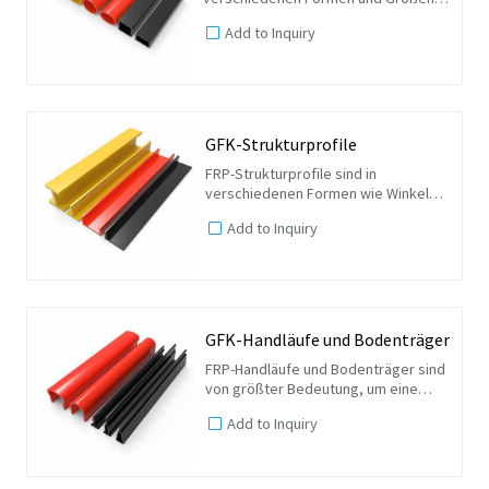
erhältlich, darunter runde, ovale,
Add to Inquiry
geriffelte, quadratische und
rechteckige Rohre. Sie können auch
auf der Grundlage spezifischer...
GFK-Strukturprofile
FRP-Strukturprofile sind in
verschiedenen Formen wie Winkeln,
Kanälen, T-Profilen und I-Trägern usw.
Add to Inquiry
erhältlich. Je nach Art des
verwendeten Harzes können sie in
Typen wie Vinylester-, Epoxid- und...
GFK-Handläufe und Bodenträger
FRP-Handläufe und Bodenträger sind
von größter Bedeutung, um eine
sichere und stabile Umgebung in
Add to Inquiry
Industrie und Landwirtschaft zu
gewährleisten.