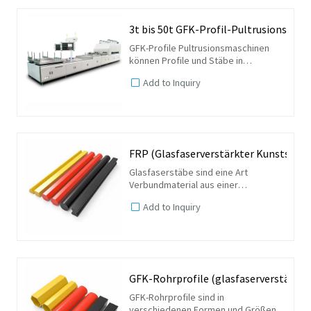
3t bis 50t GFK-Profil-Pultrusionsmas
GFK-Profile Pultrusionsmaschinen
können Profile und Stäbe in
verschiedenen Formen herstellen,
Add to Inquiry
aber auch in hohem Maße gestaltbar.
Durch eine veränderte Materialwahl
und Gestaltung des...
FRP (Glasfaserverstärkter Kunststoff
Glasfaserstäbe sind eine Art
Verbundmaterial aus einer
Kombination von Glasfasern und Harz.
Add to Inquiry
Es gibt sie in verschiedenen Formen
wie rund, dreieckig, quadratisch,
rechteckig, sechseckig, achteckig...
GFK-Rohrprofile (glasfaserverstärkter
GFK-Rohrprofile sind in
verschiedenen Formen und Größen