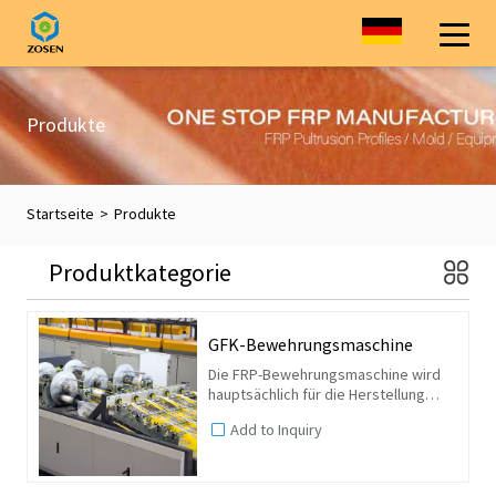
Produkte
Startseite
>
Produkte
Produktkategorie
GFK-Bewehrungsmaschine
Die FRP-Bewehrungsmaschine wird
hauptsächlich für die Herstellung
verschiedener Spezifikationen von
Add to Inquiry
Kunststoffbewehrungsstäben mit
Glasverstärkung verwendet. Die
Einheit kann automatisch das...