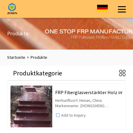
Produkte
Startseite
>
Produkte
Produktkategorie
FRP Fiberglasverstärkter Holz imitie
Herkunftsort: Henan, China
Markenname: ZHONGSHENG
Modellnummer: Holzähnliche Profile
Add to Inquiry
aus Glasfaser / Holzstruktur FRP-
pultrudierte Profile
Anwendung: Für Parks, Gärten oder
öffentliche...