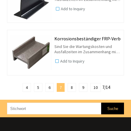
Ihren Gebäudeträgern leid? Was
Add to Inquiry
wäre, wenn wir Ihnen sagen würden,
dass Strukturstützen und -träger aus
GFK hergestellt werden...
Korrosionsbeständiger FRP-Verbund-
Sind Sie die Wartungskosten und
Ausfallzeiten im Zusammenhang mit
Ihren Gebäudeträgern leid? Was
Add to Inquiry
wäre, wenn wir Ihnen sagen würden,
dass Strukturstützen und -träger aus
GFK hergestellt werden...
7/14
4
5
6
7
8
9
10