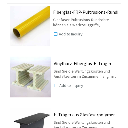
Fiberglas-FRP-Pultrusions-Rundhohl
Glasfaser-Pultrusions-Rundrohre
können als Werkzeuggriffe,
Treppenhandläufe usw. verwendet
Add to Inquiry
werden. Der Durchmesser und die
Wandstärke können angepasst
werden.
Vinylharz-Fiberglas-H-Träger
Sind Sie die Wartungskosten und
Ausfallzeiten im Zusammenhang mit
Ihren Gebäudeträgern leid? Was
Add to Inquiry
wäre, wenn wir Ihnen sagen würden,
dass Strukturstützen und -träger aus
GFK hergestellt werden...
H-Träger aus Glasfaserpolymer
Sind Sie die Wartungskosten und
Ausfallzeiten im Zusammenhang mit