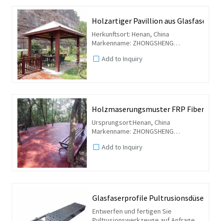
Holzartiger Pavillion aus Glasfaserve
Herkunftsort: Henan, China
Markenname: ZHONGSHENG
Modellnummer: Holzähnliche Profile
Add to Inquiry
aus Fiberglas / pultrudierte Profile
aus glasfaserverstärktem Kunststoff
mit Holzstruktur
Anwendung:...
Holzmaserungsmuster FRP Fiberglas
Ursprungsort:Henan, China
Markenname: ZHONGSHENG
Modellnummer: Fiberglas Holz wie
Add to Inquiry
Profile / Holzstruktur FRP pultrudierte
Profile
Anwendung: Für Parks, Gärten oder
einen öffentlichen...
Glasfaserprofile Pultrusionsdüse
Entwerfen und fertigen Sie
Pultrusionswerkzeuge auf Anfrage,