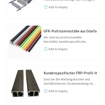
bieten Sie Fiberglas-
Add to Inquiry
Pultrusionslösungen an.
GFK-Pultrusionsstäbe aus Glasfaser
Wir sind ein professioneller
Hersteller, kundenspezifische
Glasfaserstäbe sind erhältlich.
Add to Inquiry
Kundenspezifischer FRP-Profil-H-Trä
Sind Sie die Wartungskosten und
Ausfallzeiten im Zusammenhang mit
Ihren Gebäudeträgern leid? Was
Add to Inquiry
wäre, wenn wir Ihnen sagen würden,
dass Strukturstützen und -träger aus
GFK hergestellt werden...