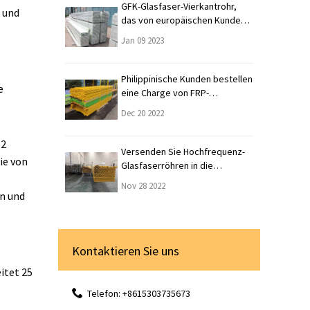
GFK-Glasfaser-Vierkantrohr,
 und
das von europäischen Kunden
angepasst wird
Jan 09 2023
Philippinische Kunden bestellen
e
eine Charge von FRP-
Schläuchen
Dec 20 2022
 2
Versenden Sie Hochfrequenz-
ie von
Glasfaserröhren in die
Vereinigten Staaten
Nov 28 2022
en und
Kontaktieren Sie uns
itet 25
Telefon: +8615303735673