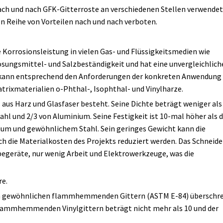
ch und nach GFK-Gitterroste an verschiedenen Stellen verwendet
en Reihe von Vorteilen nach und nach verboten.
 Korrosionsleistung in vielen Gas- und Flüssigkeitsmedien wie
ösungsmittel- und Salzbeständigkeit und hat eine unvergleichlich
e kann entsprechend den Anforderungen der konkreten Anwendung
trixmaterialien o-Phthal-, Isophthal- und Vinylharze.
es aus Harz und Glasfaser besteht. Seine Dichte beträgt weniger als
hl und 2/3 von Aluminium. Seine Festigkeit ist 10-mal höher als d
inium und gewöhnlichem Stahl. Sein geringes Gewicht kann die
 die Materialkosten des Projekts reduziert werden. Das Schneid
ebegeräte, nur wenig Arbeit und Elektrowerkzeuge, was die
re.
 gewöhnlichen flammhemmenden Gittern (ASTM E-84) überschre
lammhemmenden Vinylgittern beträgt nicht mehr als 10 und der