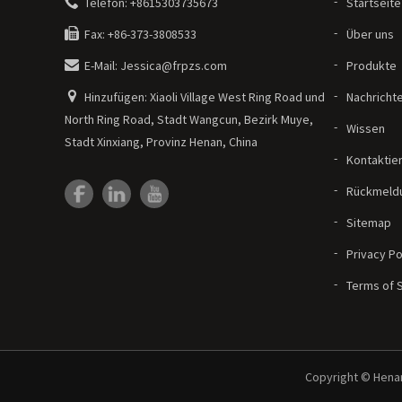
Telefon: +8615303735673
Startseite
Fax: +86-373-3808533
Über uns
E-Mail: Jessica@frpzs.com
Produkte
Hinzufügen: Xiaoli Village West Ring Road und
Nachricht
North Ring Road, Stadt Wangcun, Bezirk Muye,
Wissen
Stadt Xinxiang, Provinz Henan, China
Kontaktie
Rückmeld
Sitemap
Privacy Po
Terms of 
Copyright © Henan