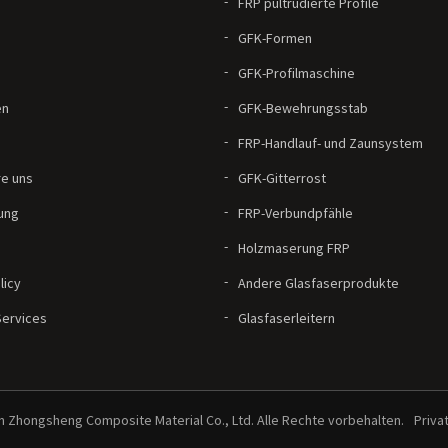
FRP pultrudierte Profile
GFK-Formen
GFK-Profilmaschine
en
GFK-Bewehrungsstab
FRP-Handlauf- und Zaunsystem
re uns
GFK-Gitterrost
ung
FRP-Verbundpfähle
Holzmaserung FRP
licy
Andere Glasfaserprodukte
Services
Glasfaserleitern
 Zhongsheng Composite Material Co., Ltd. Alle Rechte vorbehalten.
Priva