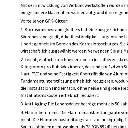
Mit der Entwicklung von Verbundwerkstoffen wurden na
einige andere Materialien wurden aufgrund ihrer eigen
Vorteile von GFK-Gitter:
1. Korrosionsbeständigkeit: Es hat eine ausgezeichnete
Säurebeständigkeit, Alkalibeständigkeit, organische L
Überlegenheit im Bereich des Korrosionsschutzes. Si
wirtschaftlich ausgewählt werden. Verwenden Sie als Ma
2. Leicht, einfach zu schneiden und zu installieren, da 
Kilogramm pro Kubikdezimeter, das sind nur 1/4 von Sta
Hart-PVC und seine Festigkeit übertrifft die von Alum
Fundamentunterstützung erheblich reduzieren, wodurch
die Installation sind einfach, ohne heiße und große H
Installationskosten erheblich reduziert.
3. Anti-Aging: Die Lebensdauer beträgt mehr als 50 Jah
4. Flammhemmend: Die Flammenausbreitungsrate von
nicht. Die Flammenausbreitungsrate von hochgradig f
Sauerstoffindex nicht weniger als 28 (GB 8924) beträgt.