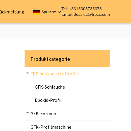
Tel: +8615303735673
ückmeldung
Sprache
Email:
Jessica@frpzs.com
Produktkategorie
FRP pultrudierte Profile
GFK-Schläuche
Epoxid-Profil
GFK-Formen
GFK-Profilmaschine