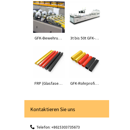
GFK-Bewehrung
3t bis 50t GFK-Pr
smaschine
ofil-Pultrusions
maschinen
FRP (Glasfaserv
GFK-Rohrprofile
erstärkter Kunst
(glasfaserverst
stoff) Stangenpr
ärkter Kunststo
ofile
ff).
Kontaktieren Sie uns
Telefon: +8615303735673