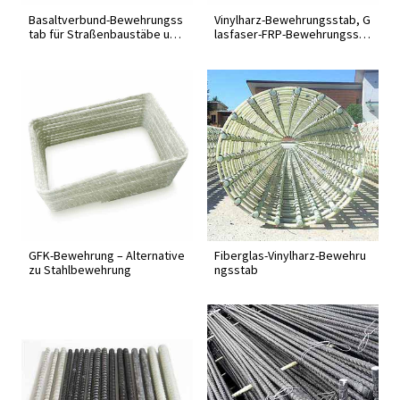
Basaltverbund-Bewehrungss
Vinylharz-Bewehrungsstab, G
tab für Straßenbaustäbe un
lasfaser-FRP-Bewehrungssta
d...
b
GFK-Bewehrung – Alternative
Fiberglas-Vinylharz-Bewehru
zu Stahlbewehrung
ngsstab