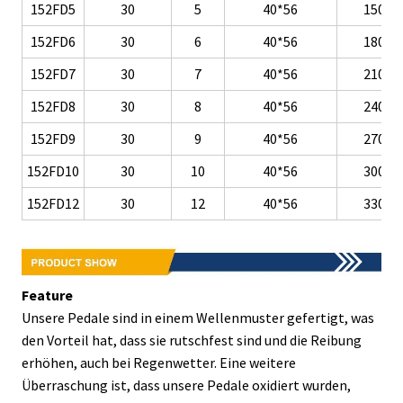
152FD5
30
5
40*56
150
152FD6
30
6
40*56
180
152FD7
30
7
40*56
210
152FD8
30
8
40*56
240
152FD9
30
9
40*56
270
152FD10
30
10
40*56
300
152FD12
30
12
40*56
330
Feature
Unsere Pedale sind in einem Wellenmuster gefertigt, was
den Vorteil hat, dass sie rutschfest sind und die Reibung
erhöhen, auch bei Regenwetter. Eine weitere
Überraschung ist, dass unsere Pedale oxidiert wurden,